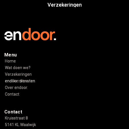
Verzekeringen
Verzekeringen
Menu
Home
Home
Wat doen we?
Wat doen we?
Verzekeringen
Verzekeringen
endoor. diensten
Diensten
Over endoor.
Over endoor.
Contact
Contact
Contact
Kruisstraat 8
Kruisstraat 8
5141 KL Waalwijk
5141 KL Waalwijk